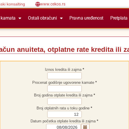
ski konsalting
www.cekos.rs
 kamata
Ostali obračuni
Pravna uređenost
Pretplata
čun anuiteta, otplatne rate kredita ili 
Iznos kredita ili zajma
*
Procenat godišnje ugovorene kamate
*
Broj godina otplate kredita ili zajma
*
Broj otplatnih rata u toku godine
*
Datum početka otplate kredita ili zajma
*