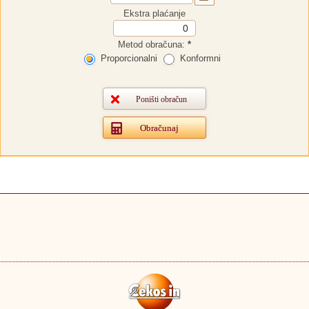
Ekstra plaćanje
Metod obračuna:
*
Proporcionalni
Konformni
Poništi obračun
Obračunaj