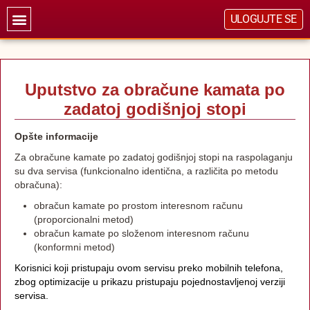
ULOGUJTE SE
Uputstvo za obračune kamata po
zadatoj godišnjoj stopi
Opšte informacije
Za obračune kamate po zadatoj godišnjoj stopi na raspolaganju
su dva servisa (funkcionalno identična, a različita po metodu
obračuna):
obračun kamate po prostom interesnom računu
(proporcionalni metod)
obračun kamate po složenom interesnom računu
(konformni metod)
Korisnici koji pristupaju ovom servisu preko mobilnih telefona,
zbog optimizacije u prikazu pristupaju pojednostavljenoj verziji
servisa.