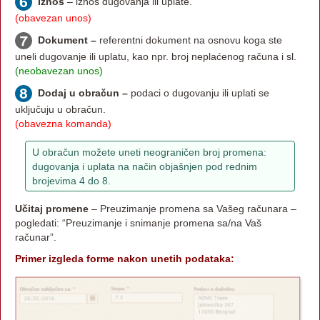
Iznos
– iznos dugovanja ili uplate.
(obavezan unos)
Dokument –
referentni dokument na osnovu koga ste
uneli dugovanje ili uplatu, kao npr. broj neplaćenog računa i sl.
(neobavezan unos)
Dodaj u obračun –
podaci o dugovanju ili uplati se
uključuju u obračun.
(obavezna komanda)
U obračun možete uneti neograničen broj promena:
dugovanja i uplata na način objašnjen pod rednim
brojevima 4 do 8.
Učitaj promene
– Preuzimanje promena sa Vašeg računara –
pogledati: “Preuzimanje i snimanje promena sa/na Vaš
računar”.
Primer izgleda forme nakon unetih podataka: