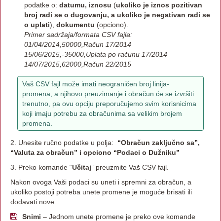
podatke o:
datumu, iznosu
(
ukoliko je iznos pozitivan
broj radi se o dugovanju, a ukoliko je negativan radi se
o uplati
),
dokumentu
(opciono).
Primer sadržaja/formata CSV fajla:
01/04/2014,50000,Račun 17/2014
15/06/2015,-35000,Uplata po računu 17/2014
14/07/2015,62000,Račun 22/2015
Vaš CSV fajl može imati neograničen broj linija-
promena, a njihovo preuzimanje i obračun će se izvršiti
trenutno, pa ovu opciju preporučujemo svim korisnicima
koji imaju potrebu za obračunima sa velikim brojem
promena.
2. Unesite ručno podatke u polja:
“Obračun zaključno sa”,
“Valuta za obračun” i opciono “Podaci o Dužniku”
3. Preko komande “
Učitaj
” preuzmite Vaš CSV fajl.
Nakon ovoga Vaši podaci su uneti i spremni za obračun, a
ukoliko postoji potreba unete promene je moguće brisati ili
dodavati nove.
Snimi
– Jednom unete promene je preko ove komande