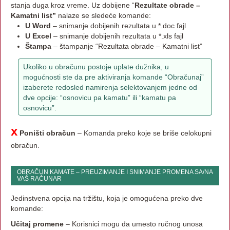
stanja duga kroz vreme. Uz dobijene “
Rezultate obrade –
Kamatni list”
nalaze se sledeće komande:
U Word
– snimanje dobijenih rezultata u *.doc fajl
U Excel
– snimanje dobijenih rezultata u *.xls fajl
Štampa
– štampanje “Rezultata obrade – Kamatni list”
Ukoliko u obračunu postoje uplate dužnika, u
mogućnosti ste da pre aktiviranja komande “Obračunaj”
izaberete redosled namirenja selektovanjem jedne od
dve opcije: “osnovicu pa kamatu” ili “kamatu pa
osnovicu”.
x
Poništi obračun
– Komanda preko koje se briše celokupni
obračun.
OBRAČUN KAMATE – PREUZIMANJE I SNIMANJE PROMENA SA/NA
VAŠ RAČUNAR
Jedinstvena opcija na tržištu, koja je omogućena preko dve
komande:
Učitaj promene
– Korisnici mogu da umesto ručnog unosa