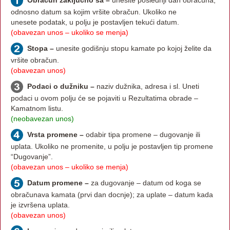
odnosno datum sa kojim vršite obračun. Ukoliko ne
unesete podatak, u polju je postavljen tekući datum.
(obavezan unos – ukoliko se menja)
Stopa –
unesite godišnju stopu kamate po kojoj želite da
vršite obračun.
(obavezan unos)
Podaci o dužniku –
naziv dužnika, adresa i sl. Uneti
podaci u ovom polju će se pojaviti u Rezultatima obrade –
Kamatnom listu.
(neobavezan unos)
Vrsta promene –
odabir tipa promene – dugovanje ili
uplata. Ukoliko ne promenite, u polju je postavljen tip promene
“Dugovanje”.
(obavezan unos – ukoliko se menja)
Datum promene –
za dugovanje – datum od koga se
obračunava kamata (prvi dan docnje); za uplate – datum kada
je izvršena uplata.
(obavezan unos)