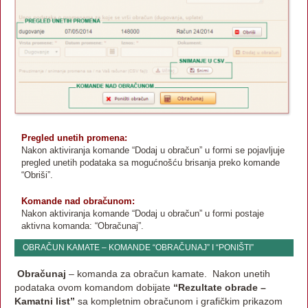
Pregled unetih promena:
Nakon aktiviranja komande “Dodaj u obračun” u formi se pojavljuje
pregled unetih podataka sa mogućnošću brisanja preko komande
“Obriši”.
Komande nad obračunom:
Nakon aktiviranja komande “Dodaj u obračun” u formi postaje
aktivna komanda: “Obračunaj”.
OBRAČUN KAMATE – KOMANDE “OBRAČUNAJ” I “PONIŠTI”
Obračunaj
– komanda za obračun kamate. Nakon unetih
podataka ovom komandom dobijate
“Rezultate obrade –
Kamatni list”
sa kompletnim obračunom i grafičkim prikazom