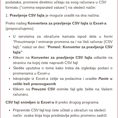
podataka, promene direktno učitaju sa svog računara u CSV
formatu (“comma-separated values”) na sledeći način:
1.
Pravljenje CSV fajla
je moguće uraditi na dva načina:
Preko našeg
Konvertera za pravljenje CSV fajla iz Excel-a
(preporučujemo):
U servisima za obračune kamata ispod dela u formi
“Preuzimanje / snimanje promena sa / na Vaš računar (CSV
fajl):” nalazi se deo: “
Pomoć: Konverter za pravljenje CSV
fajla”
Klikom na
Konverter za pravljenje CSV fajla
odlazite na
stranicu na kojoj ćete napraviti CSV fajl
Sledite uputstva o tome kako treba da izgledaju podaci o
promenama u Excel-u
Iskopirajte iz Excel-a ćelije sa podacima i uradite
Paste
u
veliki beli pravougaonik
Klikom na
Preuzmi CSV
snimite fajl gde želite na Vašem
računaru.
CSV fajl snimljen iz Excel-a
ili preko drugog programa:
Pripremite CSV fajl koji ćete učitati u obračun na sledeći
način: svaka linija koja predstavlja jednu promenu sadrži