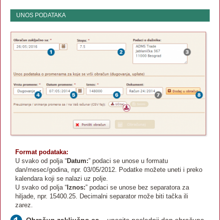
UNOS PODATAKA
Format podataka:
U svako od polja “
Datum:
” podaci se unose u formatu
dan/mesec/godina, npr. 03/05/2012. Podatke možete uneti i preko
kalendara koji se nalazi uz polje.
U svako od polja “
Iznos:
” podaci se unose bez separatora za
hiljade, npr. 15400.25. Decimalni separator može biti tačka ili
zarez.
Obračun zaključno sa –
unesite poslednji dan obračuna,