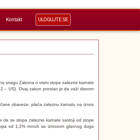
Kontakt
ULOGUJTE SE
a na snagu Zakona o visini stope zatezne kamate
3/12 – US). Ovaj zakon prestao je da važi danom
včane obaveze, plaća zateznu kamatu na iznos
 je da se stopa zatezne kamate sastoji od stope
stopa od 1,2% množi sa iznosom glavnog duga