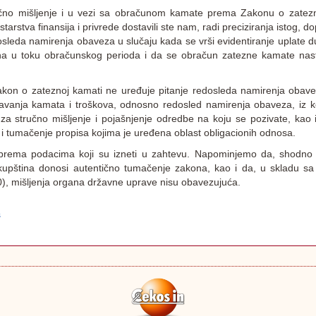
ručno mišljenje i u vezi sa obračunom kamate prema Zakonu o zatezn
rstva finansija i privrede dostavili ste nam, radi preciziranja istog,
sleda namirenja obaveza u slučaju kada se vrši evidentiranje uplate du
šena u toku obračunskog perioda i da se obračun zatezne kamate nas
n o zateznoj kamati ne uređuje pitanje redosleda namirenja obavez
avanja kamata i troškova, odnosno redosled namirenja obaveza, iz k
za stručno mišljenje i pojašnjenje odredbe na koju se pozivate, kao ins
 i tumačenje propisa kojima je uređena oblast obligacionih odnosa.
prema podacima koji su izneti u zahtevu. Napominjemo da, shodno č
skupština donosi autentično tumačenje zakona, kao i da, u skladu s
10), mišljenja organa državne uprave nisu obavezujuća.
s