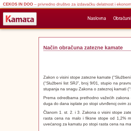
CEKOS IN DOO
– privredno društvo za izdavačku delatnost i ekonom
Naslovna
Obračuni
Način obračuna zatezne kamate
Zakon o visini stope zatezne kamate (“Službeni
(“Službeni list SRJ”, broj 9/01, stupio na pra
stupanja na snagu Zakona o zateznoj kamati (“S
Prema odredbama prethodno važećih zakona o 
duga do dana isplate po stopi utvrđenoj ovim
Članom 1. st. 2. i 3. Zakona o visini stope za
rasta cena na malo i fiksne stope od 1,2% 
uvećanog za kamatu po stopi rasta cena na m