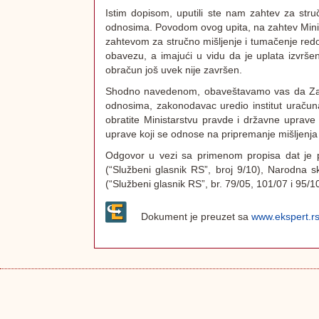
Istim dopisom, uputili ste nam zahtev za st
odnosima. Povodom ovog upita, na zahtev Minista
zahtevom za stručno mišljenje i tumačenje redo
obavezu, a imajući u vidu da je uplata izvr
obračun još uvek nije završen.
Shodno navedenom, obaveštavamo vas da Zako
odnosima, zakonodavac uredio institut uračun
obratite Ministarstvu pravde i državne uprave 
uprave koji se odnose na pripremanje mišljenja
Odgovor u vezi sa primenom propisa dat je 
(“Službeni glasnik RS”, broj 9/10), Narodna 
(“Službeni glasnik RS”, br. 79/05, 101/07 i 95/
Dokument je preuzet sa
www.ekspert.r