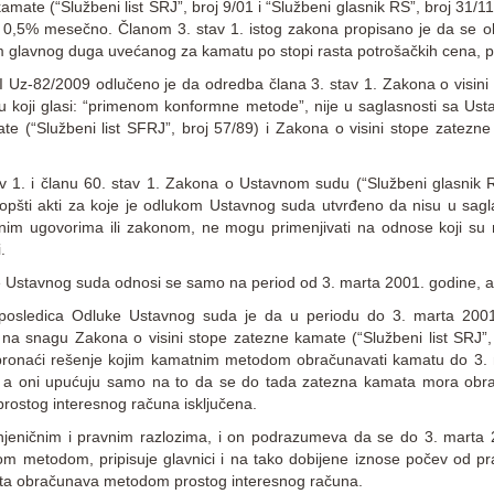
amate (“Službeni list SRJ”, broj 9/01 i “Službeni glasnik RS”, broj 31/
od 0,5% mesečno. Članom 3. stav 1. istog zakona propisano je da se
om glavnog duga uvećanog za kamatu po stopi rasta potrošačkih cena
I
Uz-82/2009 odlučeno je da odredba člana 3. stav 1. Zakona o visini s
elu koji glasi: “primenom konformne metode”, nije u saglasnosti sa Ust
e (“Službeni list SFRJ”, broj 57/89) i Zakona o visini stope zatezne 
 1. i članu 60. stav 1. Zakona o Ustavnom sudu (“Službeni glasnik RS
 opšti akti za koje je odlukom Ustavnog suda utvrđeno da nisu u sagl
 ugovorima ili zakonom, ne mogu primenjivati na odnose koji su na
.
 Ustavnog suda odnosi se samo na period od 3. marta 2001. godine, a 
iji posledica Odluke Ustavnog suda je da u periodu do 3. marta 2001
na snagu Zakona o visini stope zatezne kamate (“Službeni list SRJ”, 
pronaći rešenje kojim kamatnim metodom obračunavati kamatu do 3. 
m, a oni upućuju samo na to da se do tada zatezna kamata mora obr
rostog interesnog računa isključena.
njeničnim i pravnim razlozima, i on podrazumeva da se do 3. marta 
 metodom, pripisuje glavnici i na tako dobijene iznose počev od p
ata obračunava metodom prostog interesnog računa.