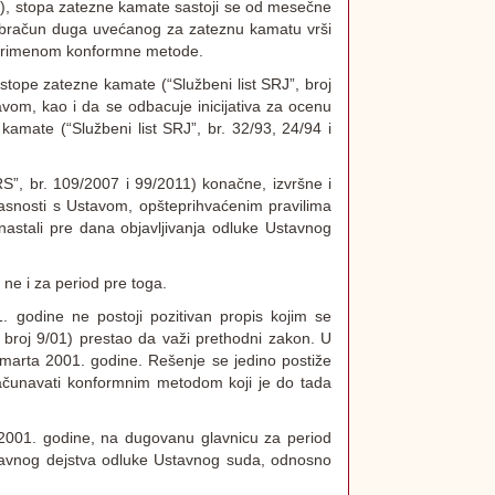
11), stopa zatezne kamate sastoji se od mesečne
 obračun duga uvećanog za zateznu kamatu vrši
, primenom konformne metode.
tope zatezne kamate (“Službeni list SRJ”, broj
avom, kao i da se odbacuje inicijativa za ocenu
kamate (“Službeni list SRJ”, br. 32/93, 24/94 i
”, br. 109/2007 i 99/2011) konačne, izvršne i
asnosti s Ustavom, opšteprihvaćenim pravilima
stali pre dana objavljivanja odluke Ustavnog
ne i za period pre toga.
. godine ne postoji pozitivan propis kojim se
broj 9/01) prestao da važi prethodni zakon. U
marta 2001. godine. Rešenje se jedino postiže
ačunavati konformnim metodom koji je do tada
2001. godine, na dugovanu glavnicu za period
ravnog dejstva odluke Ustavnog suda, odnosno