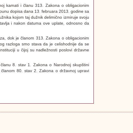
oj kamati i članu 313. Zakona o obligacionim
 dopunu dopisa dana 13. februara 2013. godine sa
žnika kojom taj dužnik delimično izmiruje svoju
tavlja i nakon datuma ove uplate, odnosno da
a, dok je članom 313. Zakona o obligacionim
og razloga smo stava da je celishodnije da se
tituciji u čijoj su nadležnosti poslovi državne
lanu 8. stav 1. Zakona o Narodnoj skupštini
a članom 80. stav 2. Zakona o državnoj upravi