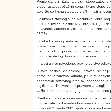
Prema članu 2. Zakona o visini stope zatezne k
stope rasta potrošačkih cena i fiksne stope 
tako što se fiksna stopa od 0,5% množi iznos
Odlukom Ustavnog suda Republike Srbije broj
9/01 i “Službeni glasnik RS”, broj 31/11), u d
ustavnosti Zakona o visini stope zatezne kamat
28/96).
Odluke Ustavnog suda su, prema članu 7. stav
opšteobavezujuće, pri čemu se zakoni i drugi
međunarodnog prava, potvrđenim međunarodnim
suda, ako do tog dana nisu pravosnažno rešeni
Imajući u vidu navedeno, pravno dejstvo odluke
U tako nastaloj činjeničnoj i pravnoj situac
obračunava zatezna kamata, jer je stupanjem 
nedostatku pozitivnog propisa, neophodno je 
logičkim zaključivanjem i pravnom analogijo
važio, jer je primena drugog metoda, odnosno p
Predloženi stav je zasnovan na pomenutim či
docnje zatezna kamata obračunava konformnom
počev od 3. marta 2001. godine, zatezna kam