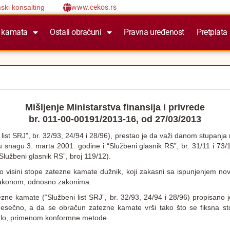
ski konsalting
www.cekos.rs
 kamata
Ostali obračuni
Pravna uređenost
Pretplata
Mišljenje Ministarstva finansija i privrede
br. 011-00-00191/2013-16, od 27/03/2013
 list SRJ”, br. 32/93, 24/94 i 28/96), prestao je da važi danom stupanj
vnu snagu 3. marta 2001. godine i “Službeni glasnik RS”, br. 31/11 i 7
lužbeni glasnik RS”, broj 119/12).
visini stope zatezne kamate dužnik, koji zakasni sa ispunjenjem no
 zakonom, odnosno zakonima.
tezne kamate (“Službeni list SRJ”, br. 32/93, 24/94 i 28/96) propisano
mesečno, a da se obračun zatezne kamate vrši tako što se fiksna 
alo, primenom konformne metode.