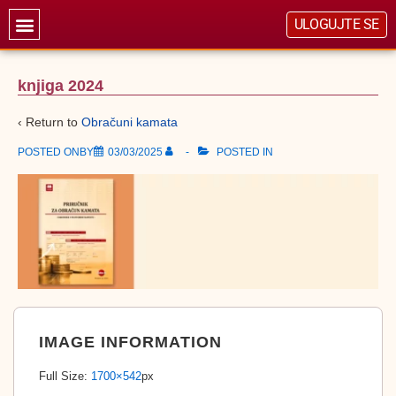
ULOGUJTE SE
knjiga 2024
‹ Return to
Obračuni kamata
POSTED ONBY
03/03/2025
POSTED IN
IMAGE INFORMATION
Full Size:
1700×542
px