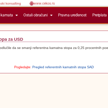
ski konsalting
www.cekos.rs
 kamata
Ostali obračuni
Pravna uređenost
Pretplata
topa za USD
dlučile da se smanji referentna kamatna stopa za 0,25 procentnih po
Pogledajte:
Pregled referentnih kamatnih stopa SAD